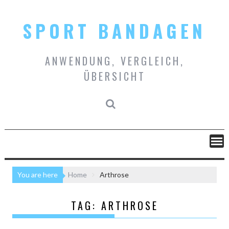
Skip
to
SPORT BANDAGEN
content
ANWENDUNG, VERGLEICH,
ÜBERSICHT
You are here
Home
Arthrose
TAG:
ARTHROSE