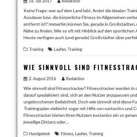
16. Juli 2017
Redaktion
Keine Frage: wer auf dem Land lebt, findet die idealen Tra
Ausdauer bzw. die körperliche Fitness im Allgemeinen ver
entfernt ist? Immerhin können Sie, gerade in Großstädten, 
Nähe zu finden. Wie so oft mit Hinblick auf den sportlichen A
Heute verfügen auch (und gerade) Großstädter über perf
,
Training
Laufen
Training
WIE SINNVOLL SIND FITNESSTR
2. August 2016
Redaktion
Wie sinnvoll sind Fitnesstracker? Fitnesstracker werden in 
darauf spezialisiert sind, sich an den Nutzer anzupassen und
ungebrochenen Beliebtheit. Doch wie sinnvoll sind diese Fu
Trainingsplan vielleicht sogar mit Hilfe von runtastics un
Fitnesstracker bieten ihren Nutzern kostenlos ein so genann
jeweilige Distanz oder…
,
,
Handgelenk
Fitness
Laufen
Training