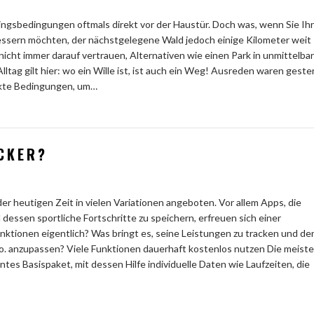
iningsbedingungen oftmals direkt vor der Haustür. Doch was, wenn Sie Ih
bessern möchten, der nächstgelegene Wald jedoch einige Kilometer weit
nicht immer darauf vertrauen, Alternativen wie einen Park in unmittelba
lltag gilt hier: wo ein Wille ist, ist auch ein Weg! Ausreden waren geste
ekte Bedingungen, um…
ACKER?
der heutigen Zeit in vielen Variationen angeboten. Vor allem Apps, die
 dessen sportliche Fortschritte zu speichern, erfreuen sich einer
nktionen eigentlich? Was bringt es, seine Leistungen zu tracken und de
d Co. anzupassen? Viele Funktionen dauerhaft kostenlos nutzen Die meist
tes Basispaket, mit dessen Hilfe individuelle Daten wie Laufzeiten, die