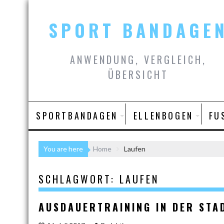
Skip
to
SPORT BANDAGE
content
ANWENDUNG, VERGLEICH,
ÜBERSICHT
SPORTBANDAGEN
ELLENBOGEN
FU
You are here
Home
Laufen
SCHLAGWORT:
LAUFEN
AUSDAUERTRAINING IN DER STA